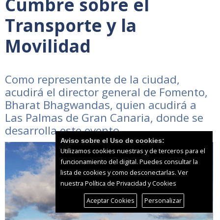
Cumbre sobre el
Transporte y la
Movilidad
Como representante de la ciudad,
acudirá el director general de Fomento,
Bharat Bhagwandas, quien acudirá a
Las Palmas de Gran Canaria, donde se
desarrolla este evento
Aviso sobre el Uso de cookies:
Utilizamos cookies nuestras y de terceros para el
funcionamiento del digital. Puedes consultar la
lista de cookies y como desconectarlas.
Ver
nuestra Política de Privacidad y Cookies
Aceptar Cookies
Personalizar