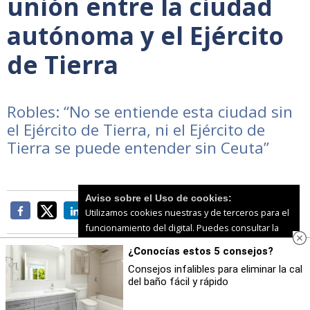
unión entre la ciudad
autónoma y el Ejército
de Tierra
Robles: “No se entiende esta ciudad sin
el Ejército de Tierra, ni el Ejército de
Tierra se puede entender sin Ceuta”
Aviso sobre el Uso de cookies:
Utilizamos cookies nuestras y de terceros para el
funcionamiento del digital. Puedes consultar la
lista de cookies y como desconectarlas.
Ver
¿Conocías estos 5 consejos?
nuestra Política de Privacidad y Cookies
Consejos infalibles para eliminar la cal
del baño fácil y rápido
Aceptar Cookies
Personalizar
La
ministra de Defensa, Margarita Robles,
se ha
trasladado hoy a la Ciudad Autónoma de Ceuta,