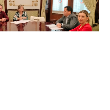
ios de Ceuta
se reunió este miércoles 15 de
mento, Medio Ambiente y Servicios Urbanos,