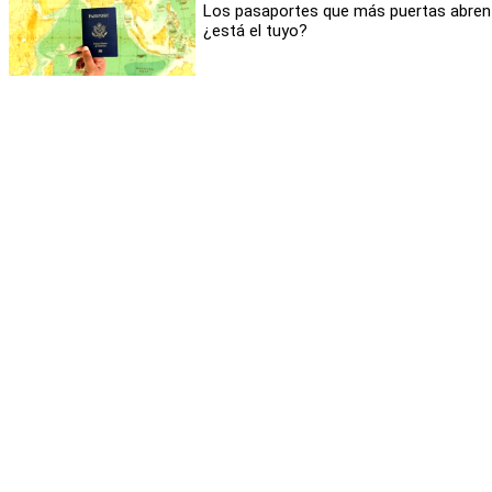
Comentarios
como usuario
Los pasaportes que más puertas abren
¿está el tuyo?
Aceptar Cookies
Personalizar
Todavía no hay comentarios
Más contenidos