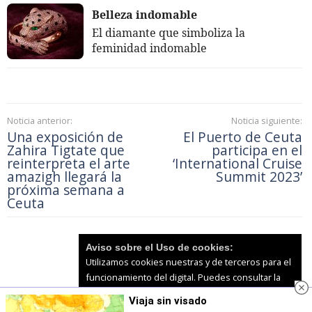
Belleza indomable
El diamante que simboliza la
feminidad indomable
Noticia anterior:
Noticia siguiente:
Una exposición de
El Puerto de Ceuta
Zahira Tigtate que
participa en el
reinterpreta el arte
‘International Cruise
amazigh llegará la
Summit 2023’
próxima semana a
Ceuta
Aviso sobre el Uso de cookies:
Utilizamos cookies nuestras y de terceros para el
funcionamiento del digital. Puedes consultar la
lista de cookies y como desconectarlas.
Ver
Viaja sin visado
nuestra Política de Privacidad y Cookies
Accede para comentar