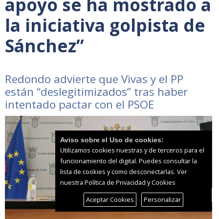
apoyo se ha mostrado a
la iniciativa golpista de
Sánchez”
Redondo advierte que Vivas y el PP
están “deslegitimizados” tras haber
intentado pactar con el PSOE
Aviso sobre el Uso de cookies:
Utilizamos cookies nuestras y de terceros para el
funcionamiento del digital. Puedes consultar la
lista de cookies y como desconectarlas.
Ver
nuestra Política de Privacidad y Cookies
Aceptar Cookies
Personalizar