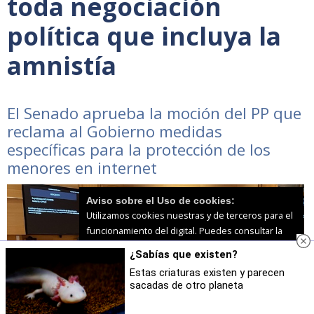
toda negociación
política que incluya la
amnistía
El Senado aprueba la moción del PP que
reclama al Gobierno medidas
específicas para la protección de los
menores en internet
Aviso sobre el Uso de cookies:
Utilizamos cookies nuestras y de terceros para el
funcionamiento del digital. Puedes consultar la
lista de cookies y como desconectarlas.
Ver
¿Sabías que existen?
nuestra Política de Privacidad y Cookies
Estas criaturas existen y parecen
sacadas de otro planeta
Aceptar Cookies
Personalizar