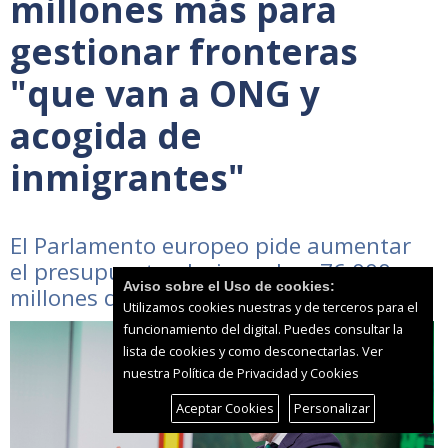
millones más para
gestionar fronteras
"que van a ONG y
acogida de
inmigrantes"
El Parlamento europeo pide aumentar
el presupuesto plurianual en 76.000
Aviso sobre el Uso de cookies:
millones de euros
Utilizamos cookies nuestras y de terceros para el
funcionamiento del digital. Puedes consultar la
lista de cookies y como desconectarlas.
Ver
nuestra Política de Privacidad y Cookies
Aceptar Cookies
Personalizar