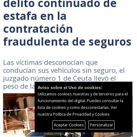
delito continuado de
estafa en la
contratación
fraudulenta de seguros
Las víctimas desconocían que
conducían sus vehículos sin seguro, el
juzgado número 1 de Ceuta llevó el
peso de la instrucción
Aviso sobre el Uso de cookies:
Utilizamos cookies nuestras y de terceros para el
funcionamiento del digital. Puedes consultar la
lista de cookies y como desconectarlas.
Ver
nuestra Política de Privacidad y Cookies
Aceptar Cookies
Personalizar