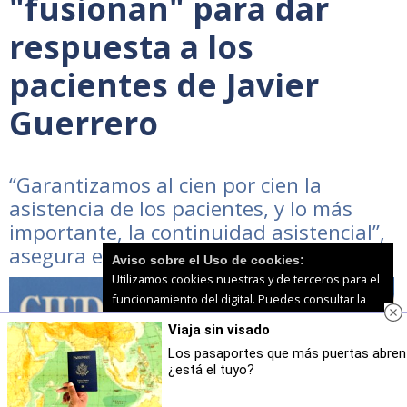
"fusionan" para dar
respuesta a los
pacientes de Javier
Guerrero
“Garantizamos al cien por cien la
asistencia de los pacientes, y lo más
importante, la continuidad asistencial”,
asegura el Ingesa
Aviso sobre el Uso de cookies:
Utilizamos cookies nuestras y de terceros para el
funcionamiento del digital. Puedes consultar la
lista de cookies y como desconectarlas.
Ver
Viaja sin visado
nuestra Política de Privacidad y Cookies
Los pasaportes que más puertas abren
¿está el tuyo?
Aceptar Cookies
Personalizar