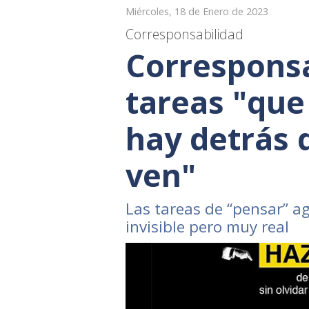
Miércoles, 18 de Enero de 2023
Corresponsabilidad
Corresponsa
tareas "que
hay detrás d
ven"
Las tareas de “pensar” a
invisible pero muy real