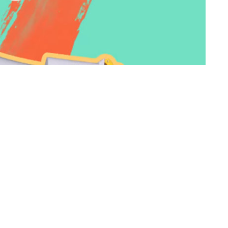
nero,
Podemos Ceuta
arranca su año electoral