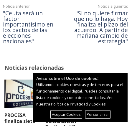
Noticia anterior:
Noticia siguiente:
"Ceuta será un
"Si no quiere firmar
factor
que no lo haga. Hoy
importantísimo en
finaliza el plazo del
los pactos de las
acuerdo. A partir de
elecciones
mañana cambio de
nacionales"
estrategia"
Noticias relacionadas
Aviso sobre el Uso de cookies:
Utilizamos cookies nuestras y de terceros para el
funcionamiento del digital. Puedes consultar la
lista de cookies y como desconectarlas.
Ver
nuestra Política de Privacidad y Cookies
Aceptar Cookies
Personalizar
PROCESA
La Escuela de la
finaliza siete
Construcción
cursos en
finaliza la VII