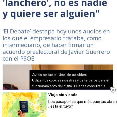
'lanchero', no es nadie
y quiere ser alguien"
‘El Debate’ destapa hoy unos audios en
los que el empresario trataba, como
intermediario, de hacer firmar un
acuerdo preelectoral de Javier Guerrero
con el PSOE
Aviso sobre el Uso de cookies:
Utilizamos cookies nuestras y de terceros para el
funcionamiento del digital. Puedes consultar la
lista de cookies y como desconectarlas.
Ver
Viaja sin visado
nuestra Política de Privacidad y Cookies
Los pasaportes que más puertas abren
¿está el tuyo?
Aceptar Cookies
Personalizar