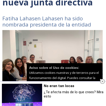
nueva junta directiva
Fatiha Lahasen Lahasen ha sido
nombrada presidenta de la entidad
Aviso sobre el Uso de cookies:
Utilizamos cookies nuestras y de terceros para el
funcionamiento del digital. Puedes consultar la
lista de cookies y como desconectarlas.
Ver
No eran tan locas
nuestra Política de Privacidad y Cookies
¿Te afecta más de lo que crees? Mira
esto
Aceptar Cookies
Personalizar