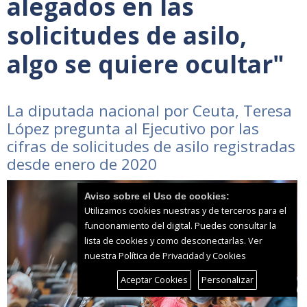
alegados en las
solicitudes de asilo,
algo se quiere ocultar"
La diputada nacional por Ceuta, Teresa
López pregunta al Ejecutivo por las
cifras de solicitudes de asilo registradas
desde enero de 2020
Aviso sobre el Uso de cookies:
Utilizamos cookies nuestras y de terceros para el
funcionamiento del digital. Puedes consultar la
lista de cookies y como desconectarlas.
Ver
nuestra Política de Privacidad y Cookies
Aceptar Cookies
Personalizar