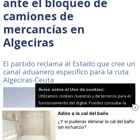
ante el bloqueo de
camiones de
mercancías en
Algeciras
El partido reclama al Estado que cree un
canal aduanero específico para la ruta
Algeciras-Ceuta
Aviso sobre el Uso de cookies:
Utilizamos cookies nuestras y de terceros para el
funcionamiento del digital. Puedes consultar la
lista de cookies y como desconectarlas.
Ver
Adiós a la cal del baño
nuestra Política de Privacidad y Cookies
¿Y si pudieras eliminar la cal del baño
sin esfuerzo?
Aceptar Cookies
Personalizar