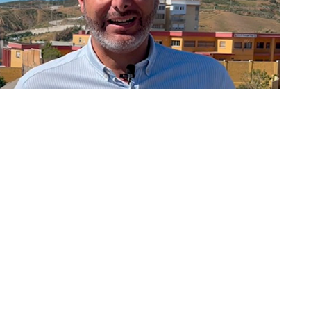
arlo, recuerda Ceuta Ya! , la formación ha recibido el
to a un informe firmado por el gerente de la
. El partido político ha calificado el informe de
 se reconoce “la insuficiente garantía del
igurar en numerosos exámenes “firmas manuscritas,