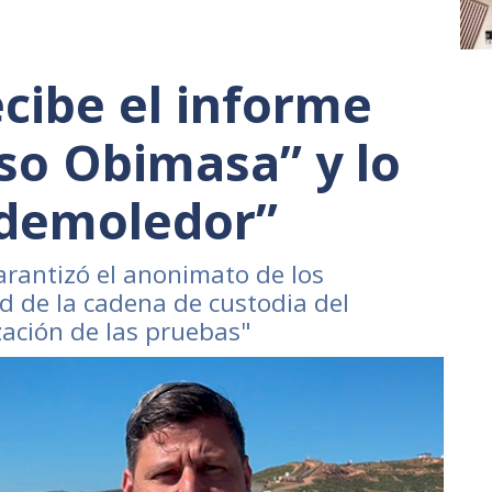
ecibe el informe
aso Obimasa” y lo
 “demoledor”
arantizó el anonimato de los
ad de la cadena de custodia del
zación de las pruebas"