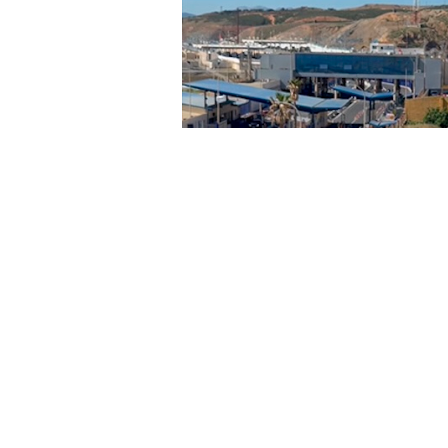
Casi veinte días después de solicit
expediente del “caso Obimasa” jun
sociedad municipal, Fernando Ramos
“demoledor”. Y es que, en el mismo
anonimato de los ejercicios” al f