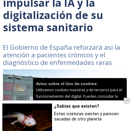
impulsar la IA y la
digitalización de su
sistema sanitario
El Gobierno de España reforzará así la
atención a pacientes crónicos y el
diagnóstico de enfermedades raras
Aviso sobre el Uso de cookies:
Utilizamos cookies nuestras y de terceros para el
funcionamiento del digital. Puedes consultar la
lista de cookies y como desconectarlas.
Ver
¿Sabías que existen?
nuestra Política de Privacidad y Cookies
Estas criaturas existen y parecen
sacadas de otro planeta
Aceptar Cookies
Personalizar