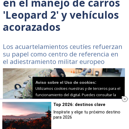
en el manejo de carros
'Leopard 2' y vehículos
acorazados
Los acuartelamientos ceutíes refuerzan
su papel como centro de referencia en
el adiestramiento militar europeo
Aviso sobre el Uso de cookies:
Utilizamos cookies nuestras y de terceros para el
funcionamiento del digital. Puedes consultar la
lista de cookies y como desconectarlas.
Ver
Top 2026: destinos clave
nuestra Política de Privacidad y Cookies
Inspírate y elige tu próximo destino
para 2026
Aceptar Cookies
Personalizar