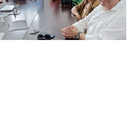
or de la limpieza de edificios y locales de Ceuta ha
vo convenio que marcará las relaciones laborales
 La Confederación de Empresarios de Ceuta (CECE),
a la Asociación Profesional de Empresas de