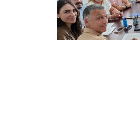
La negociación colectiva en el sect
culminado con la firma de un nue
durante los próximos cinco años.
los sindicatos UGT y CCOO, junto 