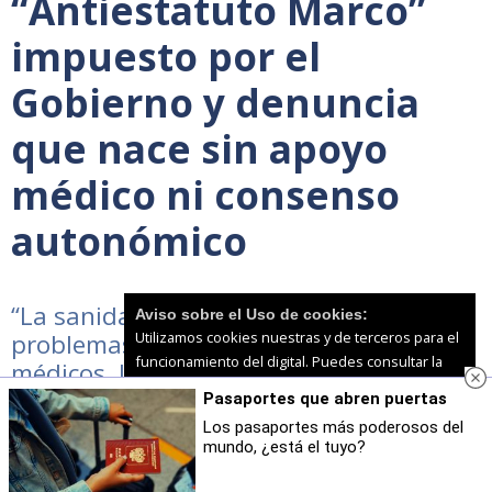
“Antiestatuto Marco”
impuesto por el
Gobierno y denuncia
que nace sin apoyo
médico ni consenso
autonómico
“La sanidad en Ceuta ya arrastra graves
Aviso sobre el Uso de cookies:
Utilizamos cookies nuestras y de terceros para el
problemas estructurales por la falta de
funcionamiento del digital. Puedes consultar la
médicos, la presión asistencial y la
lista de cookies y como desconectarlas.
Ver
ausencia de planificación estatal"
Pasaportes que abren puertas
nuestra Política de Privacidad y Cookies
Los pasaportes más poderosos del
mundo, ¿está el tuyo?
Aceptar Cookies
Personalizar