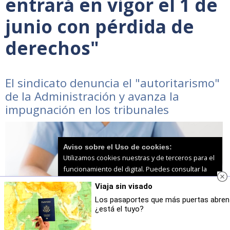
entrará en vigor el 1 de
junio con pérdida de
derechos"
El sindicato denuncia el "autoritarismo"
de la Administración y avanza la
impugnación en los tribunales
Aviso sobre el Uso de cookies:
Utilizamos cookies nuestras y de terceros para el
funcionamiento del digital. Puedes consultar la
lista de cookies y como desconectarlas.
Ver
Viaja sin visado
nuestra Política de Privacidad y Cookies
Los pasaportes que más puertas abren
¿está el tuyo?
Aceptar Cookies
Personalizar