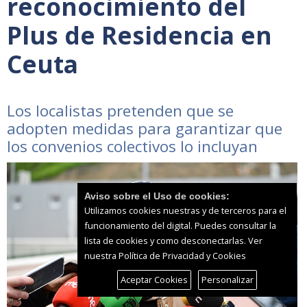
reconocimiento del
Plus de Residencia en
Ceuta
Los localistas pretenden que se
adopten medidas para garantizar que
los convenios colectivos lo incluyan
Aviso sobre el Uso de cookies:
Utilizamos cookies nuestras y de terceros para el
funcionamiento del digital. Puedes consultar la
lista de cookies y como desconectarlas.
Ver
nuestra Política de Privacidad y Cookies
Aceptar Cookies
Personalizar