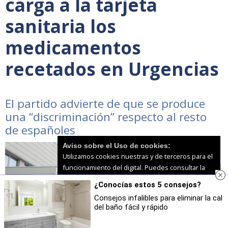
carga a la tarjeta
sanitaria los
medicamentos
recetados en Urgencias
El partido advierte de que se produce
una “discriminación” respecto al resto
de españoles
Aviso sobre el Uso de cookies:
Utilizamos cookies nuestras y de terceros para el
funcionamiento del digital. Puedes consultar la
lista de cookies y como desconectarlas.
Ver
¿Conocías estos 5 consejos?
nuestra Política de Privacidad y Cookies
Consejos infalibles para eliminar la cal
del baño fácil y rápido
Aceptar Cookies
Personalizar