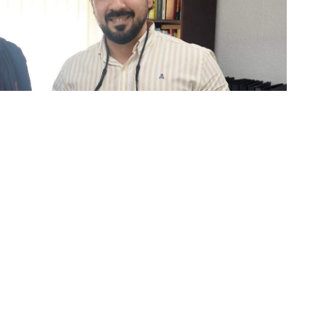
Ciudadanía de CCOO en Ceuta ha celebrado la
os en la comisión paritaria celebrada ayer con la
 OBIMACE, culminando una negociación "intensa,
de duración que permitió desbloquear asuntos