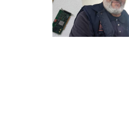
La Federación de Servicios a la 
consecución de importantes acuerd
gerencia de la empresa municipal
compleja y de más de tres horas 