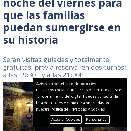
noche del viernes para
que las familias
puedan sumergirse en
su historia
Serán visitas guiadas y totalmente
gratuitas, previa reserva, en dos turnos:
a las 19:30h y a las 21:00h
Aviso sobre el Uso de cookies:
Utilizamos cookies nuestras y de terceros para el
funcionamiento del digital. Puedes consultar la
lista de cookies y como desconectarlas.
Ver
nuestra Política de Privacidad y Cookies
Aceptar Cookies
Personalizar