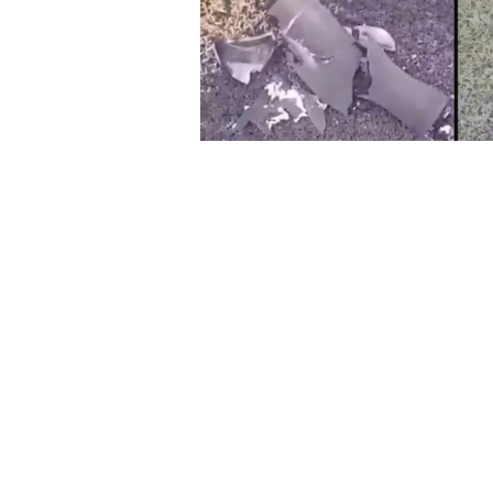
La Federación lo califica de acc
conocimiento del Cuerpo Naciona