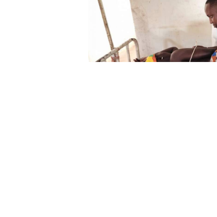
El Colegio Oficial de Médicos de
de cooperación sanitaria orientad
mejora de la atención a las patolog