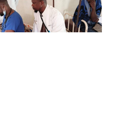
 Ceuta (COMCE) informa de su apoyo a un proyecto
o a la formación de médicos en Guinea-Bissau y a la
ías cardiacas en el país africano.