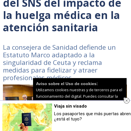
del SNS del impacto de
la huelga médica en la
atención sanitaria
La consejera de Sanidad defiende un
Estatuto Marco adaptado a la
singularidad de Ceuta y reclama
medidas para fidelizar y atraer
profesionales médicos
Aviso sobre el Uso de cookies:
Utilizamos cookies nuestras y de terceros para el
funcionamiento del digital. Puedes consultar la
lista de cookies y como desconectarlas.
Ver
Viaja sin visado
nuestra Política de Privacidad y Cookies
Los pasaportes que más puertas abren
¿está el tuyo?
Aceptar Cookies
Personalizar