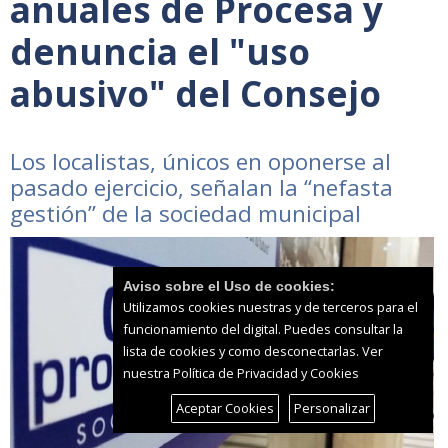
anuales de Procesa y
denuncia el "uso
abusivo" del Consejo
Los localistas, únicos en oponerse al
pasado ejercicio, señalan la “nefasta
gestión” de la sociedad municipal
Aviso sobre el Uso de cookies:
Utilizamos cookies nuestras y de terceros para el
funcionamiento del digital. Puedes consultar la
lista de cookies y como desconectarlas.
Ver
nuestra Política de Privacidad y Cookies
Aceptar Cookies
Personalizar