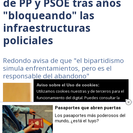
de PP y PSOE tras años
"bloqueando" las
infraestructuras
policiales
Redondo avisa de que "el bipartidismo
simula enfrentamientos, pero es el
responsable del abandono"
Aviso sobre el Uso de cookies:
Utilizamos cookies nuestras y de terceros para el
funcionamiento del digital. Puedes consultar la
lista de cookies y como desconectarlas.
Ver
Pasaportes que abren puertas
nuestra Política de Privacidad y Cookies
Los pasaportes más poderosos del
mundo, ¿está el tuyo?
Aceptar Cookies
Personalizar