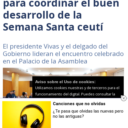
para coordinar el buen
desarrollo de la
Semana Santa ceutí
El presidente Vivas y el delgado del
Gobierno lideran el encuentro celebrado
en el Palacio de la Asamblea
Aviso sobre el Uso de cookies:
Utilizamos cookies nuestras y de terceros para el
funcionamiento del digital. Puedes consultar la
lista de cookies y como desconectarlas.
Ver
Canciones que no olvidas
nuestra Política de Privacidad y Cookies
¿Te pasa que olvidas las nuevas pero
no las antiguas?
Aceptar Cookies
Personalizar