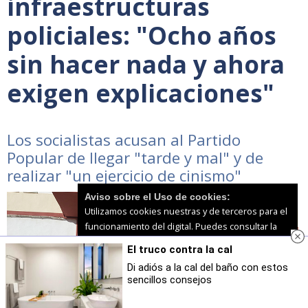
infraestructuras
policiales: "Ocho años
sin hacer nada y ahora
exigen explicaciones"
Los socialistas acusan al Partido
Popular de llegar "tarde y mal" y de
realizar "un ejercicio de cinismo"
Aviso sobre el Uso de cookies:
Utilizamos cookies nuestras y de terceros para el
funcionamiento del digital. Puedes consultar la
lista de cookies y como desconectarlas.
Ver
El truco contra la cal
nuestra Política de Privacidad y Cookies
Di adiós a la cal del baño con estos
sencillos consejos
Aceptar Cookies
Personalizar