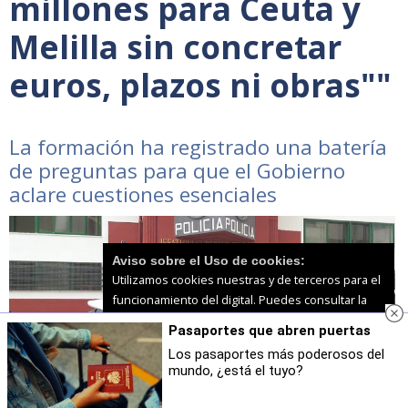
millones para Ceuta y
Melilla sin concretar
euros, plazos ni obras""
La formación ha registrado una batería
de preguntas para que el Gobierno
aclare cuestiones esenciales
Aviso sobre el Uso de cookies:
Utilizamos cookies nuestras y de terceros para el
funcionamiento del digital. Puedes consultar la
lista de cookies y como desconectarlas.
Ver
Pasaportes que abren puertas
nuestra Política de Privacidad y Cookies
Los pasaportes más poderosos del
mundo, ¿está el tuyo?
Aceptar Cookies
Personalizar