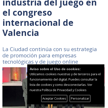
industria del juego en
el congreso
internacional de
Valencia
La Ciudad continúa con su estrategia
de promoción para empresas
tecnológicas y de juego online
Aviso sobre el Uso de cookies:
Utilizamos cookies nuestras y de terceros para el
funcionamiento del digital. Puedes consultar la
lista de cookies y como desconectarlas.
Ver
nuestra Política de Privacidad y Cookies
Aceptar Cookies
Personalizar