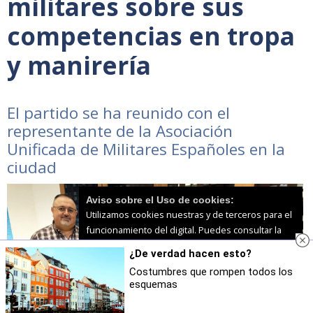
militares sobre sus
competencias en tropa
y manirería
El partido se ha reunido con el
representante de la Asociación
Unificada de Militares Españoles en la
ciudad
Aviso sobre el Uso de cookies:
Utilizamos cookies nuestras y de terceros para el
funcionamiento del digital. Puedes consultar la
lista de cookies y como desconectarlas.
Ver
¿De verdad hacen esto?
nuestra Política de Privacidad y Cookies
Costumbres que rompen todos los
esquemas
Aceptar Cookies
Personalizar