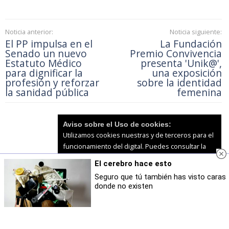
Noticia anterior:
Noticia siguiente:
El PP impulsa en el
La Fundación
Senado un nuevo
Premio Convivencia
Estatuto Médico
presenta 'Unik@',
para dignificar la
una exposición
profesión y reforzar
sobre la identidad
la sanidad pública
femenina
Aviso sobre el Uso de cookies:
Utilizamos cookies nuestras y de terceros para el
funcionamiento del digital. Puedes consultar la
lista de cookies y como desconectarlas.
Ver
El cerebro hace esto
nuestra Política de Privacidad y Cookies
Accede para comentar
Comentarios
Seguro que tú también has visto caras
como usuario
donde no existen
Aceptar Cookies
Personalizar
Todavía no hay comentarios