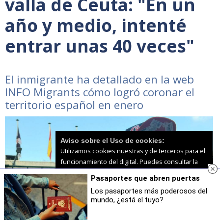
valla de Ceuta: "En un
año y medio, intenté
entrar unas 40 veces"
El inmigrante ha detallado en la web
INFO Migrants cómo logró coronar el
territorio español en enero
Aviso sobre el Uso de cookies:
Utilizamos cookies nuestras y de terceros para el
funcionamiento del digital. Puedes consultar la
lista de cookies y como desconectarlas.
Ver
Pasaportes que abren puertas
nuestra Política de Privacidad y Cookies
Los pasaportes más poderosos del
mundo, ¿está el tuyo?
Aceptar Cookies
Personalizar
Foto: INFO Migrants