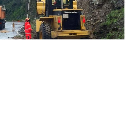
 "capacidasd de respuesta" del Gobierno de Pedro
obación del Plan de Contingencia ante los efectos de
ue se ha incluido a la Ciudad Autónoma de Ceuta.