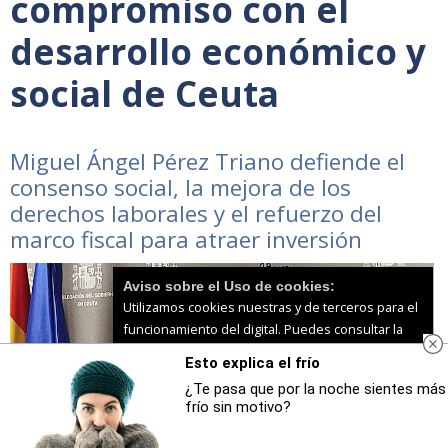
compromiso con el
desarrollo económico y
social de Ceuta
Miguel Ángel Pérez Triano defiende el
consenso social, la mejora de los
derechos laborales y el refuerzo del
marco fiscal para atraer inversión
Aviso sobre el Uso de cookies:
Utilizamos cookies nuestras y de terceros para el
funcionamiento del digital. Puedes consultar la
lista de cookies y como desconectarlas.
Ver
Esto explica el frío
nuestra Política de Privacidad y Cookies
¿Te pasa que por la noche sientes más
frío sin motivo?
Aceptar Cookies
Personalizar