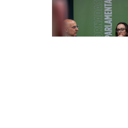
La ciudad ha acogido este viernes
VOX en Andalucía, Ceuta y Mel