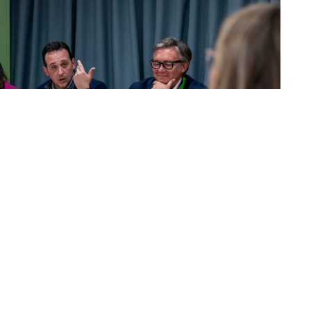
 y sábado la
VI reunión interparlamentaria de
illa
, un encuentro que ha concluido con un