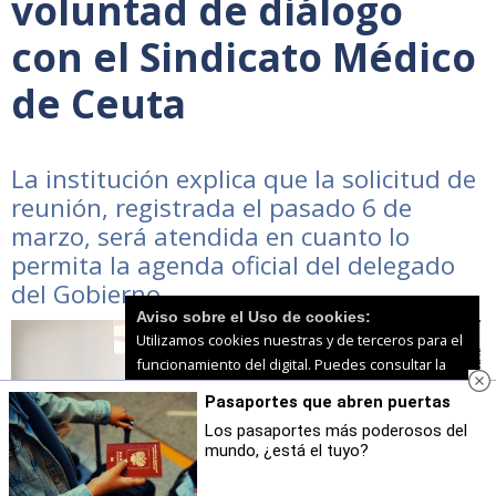
voluntad de diálogo
con el Sindicato Médico
de Ceuta
La institución explica que la solicitud de
reunión, registrada el pasado 6 de
marzo, será atendida en cuanto lo
permita la agenda oficial del delegado
del Gobierno
Aviso sobre el Uso de cookies:
Utilizamos cookies nuestras y de terceros para el
funcionamiento del digital. Puedes consultar la
lista de cookies y como desconectarlas.
Ver
Pasaportes que abren puertas
nuestra Política de Privacidad y Cookies
Los pasaportes más poderosos del
mundo, ¿está el tuyo?
Aceptar Cookies
Personalizar