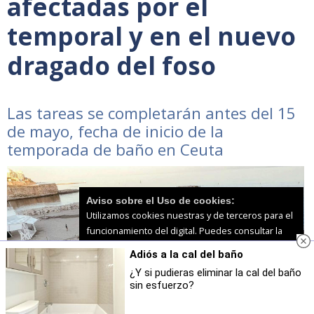
afectadas por el
temporal y en el nuevo
dragado del foso
Las tareas se completarán antes del 15
de mayo, fecha de inicio de la
temporada de baño en Ceuta
Aviso sobre el Uso de cookies:
Utilizamos cookies nuestras y de terceros para el
funcionamiento del digital. Puedes consultar la
lista de cookies y como desconectarlas.
Ver
Adiós a la cal del baño
nuestra Política de Privacidad y Cookies
¿Y si pudieras eliminar la cal del baño
sin esfuerzo?
Aceptar Cookies
Personalizar