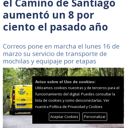
el Camino de Santiago
aumentó un 8 por
ciento el pasado año
Correos pone en marcha el lunes 16 de
marzo su servicio de transporte de
mochilas y equipaje por etapas
Aviso sobre el Uso de cookies:
Utilizamos cookies nuestras y de terceros para el
funcionamiento del digital. Puedes consultar la
lista de cookies y como desconectarlas.
Ver
nuestra Política de Privacidad y Cookies
Aceptar Cookies
Personalizar