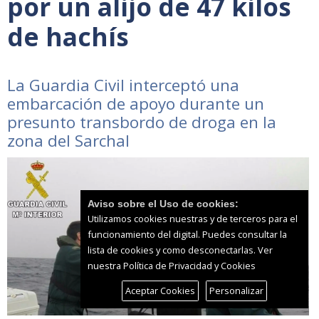
por un alijo de 47 kilos
de hachís
La Guardia Civil interceptó una
embarcación de apoyo durante un
presunto transbordo de droga en la
zona del Sarchal
Aviso sobre el Uso de cookies:
Utilizamos cookies nuestras y de terceros para el
funcionamiento del digital. Puedes consultar la
lista de cookies y como desconectarlas.
Ver
nuestra Política de Privacidad y Cookies
Aceptar Cookies
Personalizar