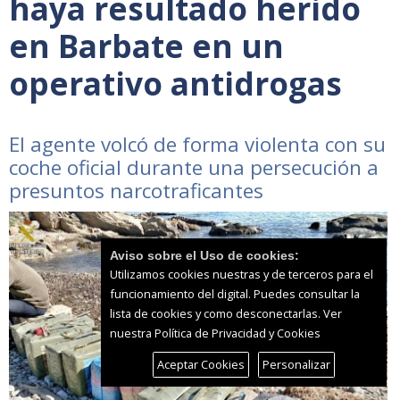
haya resultado herido
en Barbate en un
operativo antidrogas
El agente volcó de forma violenta con su
coche oficial durante una persecución a
presuntos narcotraficantes
Aviso sobre el Uso de cookies:
Utilizamos cookies nuestras y de terceros para el
funcionamiento del digital. Puedes consultar la
lista de cookies y como desconectarlas.
Ver
nuestra Política de Privacidad y Cookies
Aceptar Cookies
Personalizar