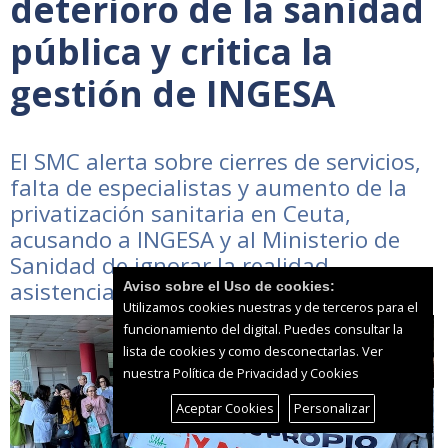
deterioro de la sanidad
pública y critica la
gestión de INGESA
El SMC alerta sobre cierres de servicios,
falta de especialistas y aumento de la
privatización sanitaria en Ceuta,
acusando a INGESA y al Ministerio de
Sanidad de ignorar la realidad
asistencial
Aviso sobre el Uso de cookies:
Utilizamos cookies nuestras y de terceros para el
funcionamiento del digital. Puedes consultar la
lista de cookies y como desconectarlas.
Ver
nuestra Política de Privacidad y Cookies
Aceptar Cookies
Personalizar