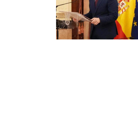
El Salón del Trono del Palacio de 
el acto de la Nómina de Salida, u
inicio de la Cuaresma en Ceuta y e
Vivas: "De punta a punta, desde el 