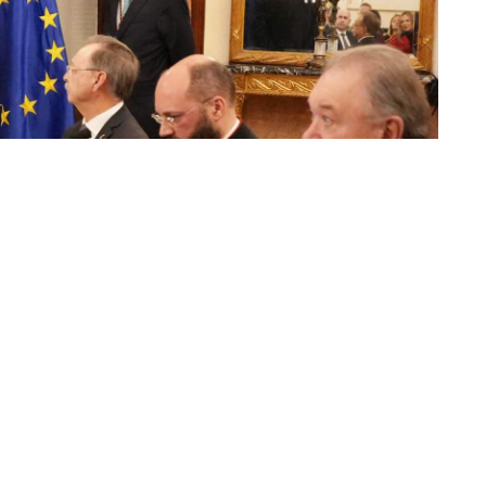
la Asamblea acogió ayer, Miércoles de Ceniza,
na ceremonia institucional y solemne que marca el
n la que intervino el presidente de la ciudad, Juan
Príncipe hasta el Valle, las calles volverán a