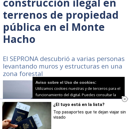
construcción ilegal en
terrenos de propiedad
pública en el Monte
Hacho
El SEPRONA descubrió a varias personas
levantando muros y estructuras en una
zona forestal
Aviso sobre el Uso de cookies:
Utilizamos cookies nuestras y de terceros para el
funcionamiento del digital. Puedes consultar la
lista de cookies y como desconectarlas.
Ver
¿El tuyo está en la lista?
nuestra Política de Privacidad y Cookies
Top pasaportes que te dejan viajar sin
visado
Aceptar Cookies
Personalizar