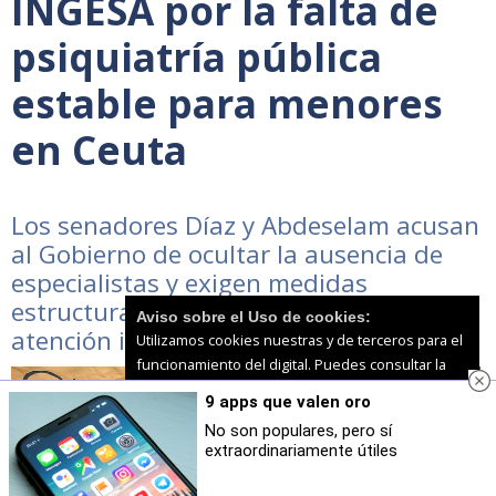
INGESA por la falta de
psiquiatría pública
estable para menores
en Ceuta
Los senadores Díaz y Abdeselam acusan
al Gobierno de ocultar la ausencia de
especialistas y exigen medidas
estructurales para garantizar la
Aviso sobre el Uso de cookies:
atención infanto-juvenil
Utilizamos cookies nuestras y de terceros para el
funcionamiento del digital. Puedes consultar la
lista de cookies y como desconectarlas.
Ver
9 apps que valen oro
nuestra Política de Privacidad y Cookies
No son populares, pero sí
extraordinariamente útiles
Aceptar Cookies
Personalizar